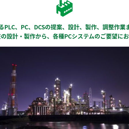
るPLC、PC、DCSの提案、設計、製作、調整作業
の設計・製作から、各種PCシステムのご要望に