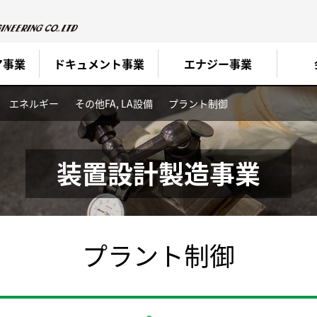
ア事業
ドキュメント事業
エナジー事業
エネルギー
その他FA, LA設備
プラント制御
装置設計製造事業
プラント制御